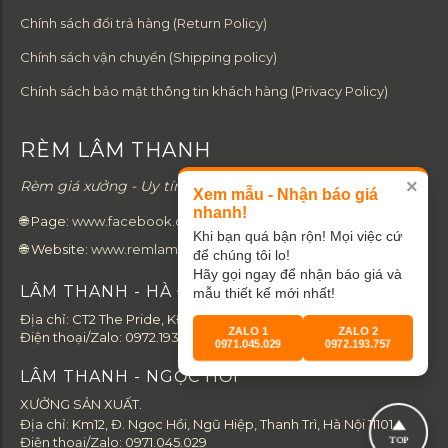
Chính sách đổi trả hàng (Return Policy)
Chính sách vận chuyển (Shipping policy)
Chính sách bảo mật thông tin khách hàng (Privacy Policy)
RÈM LÂM THANH
×
Rèm giá xưởng - Uy tín từ tâm - Chất lượng từ gốc.
Xem mẫu - Nhận báo giá
nhanh!
🌐 Page:
www.facebook.com/remlamthanh
Khi bạn quá bận rộn! Mọi việc cứ
🌐 Website:
www.remlamthanh.com
để chúng tôi lo!
Hãy gọi ngay để nhận báo giá và
LÂM THANH - HÀ ĐÔNG
mẫu thiết kế mới nhất!
Địa chỉ: CT2 The Pride, KĐT An Hưng, Hà Đông, Hà Nội 12110.
ZALO 1
ZALO 2
Điện thoại/Zalo:
0972.193.757
0971.045.029
0972.193.757
LÂM THANH - NGỌC HỒI
XƯỞNG SẢN XUẤT.
Địa chỉ: Km12, Đ. Ngọc Hồi, Ngũ Hiệp, Thanh Trì, Hà Nội 11101.
TOP
Điện thoại/Zalo:
0971.045.029