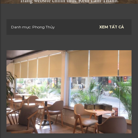
Trang website chính thức Rèm Lâm Thanh.
B
Danh mục: Phong Thủy
XEM TẤT CẢ
à
i
đ
ă
n
g