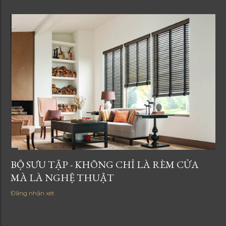
BỘ SƯU TẬP - KHÔNG CHỈ LÀ RÈM CỬA
MÀ LÀ NGHỆ THUẬT
Đăng nhận xét