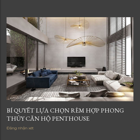
BÍ QUYẾT LỰA CHỌN RÈM HỢP PHONG
THỦY CĂN HỘ PENTHOUSE
Đăng nhận xét