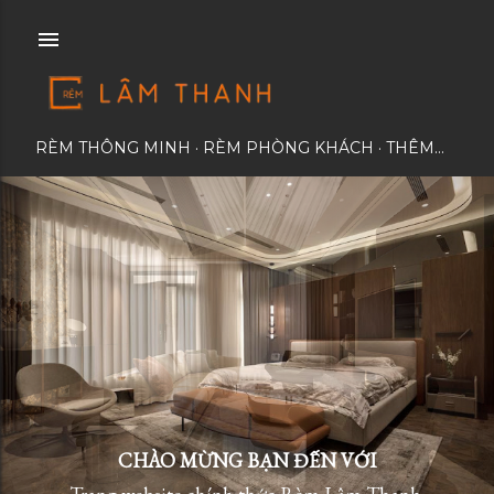
Chuyển đến nội dung chính
RÈM THÔNG MINH
RÈM PHÒNG KHÁCH
THÊM…
CHÀO MỪNG BẠN ĐẾN VỚI