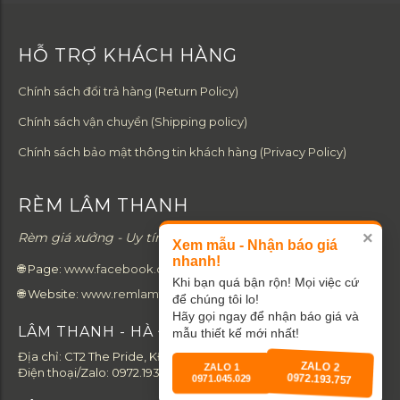
HỖ TRỢ KHÁCH HÀNG
Chính sách đổi trả hàng (Return Policy)
Chính sách vận chuyển (Shipping policy)
Chính sách bảo mật thông tin khách hàng (Privacy Policy)
RÈM LÂM THANH
×
Rèm giá xưởng - Uy tín từ tâm - Chất lượng từ gốc.
Xem mẫu - Nhận báo giá
nhanh!
🌐 Page:
www.facebook.com/remlamthanh
Khi bạn quá bận rộn! Mọi việc cứ
🌐 Website:
www.remlamthanh.com
để chúng tôi lo!
Hãy gọi ngay để nhận báo giá và
LÂM THANH - HÀ ĐÔNG
mẫu thiết kế mới nhất!
Địa chỉ: CT2 The Pride, KĐT An Hưng, Hà Đông, Hà Nội 12110.
ZALO 1
ZALO 2
Điện thoại/Zalo:
0972.193.757
0971.045.029
0972.193.757