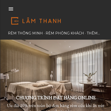
Chuyển đến nội dung chính
RÈM THÔNG MINH
RÈM PHÒNG KHÁCH
THÊM…
CHƯƠNG TRÌNH ĐẶT HÀNG ONLINE
Ưu đãi 10% trên toàn bộ đơn hàng rèm cửa khi ấn nút