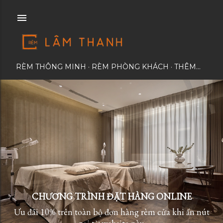
Chuyển đến nội dung chính
RÈM THÔNG MINH
RÈM PHÒNG KHÁCH
THÊM…
CHƯƠNG TRÌNH ĐẶT HÀNG ONLINE
Ưu đãi 10% trên toàn bộ đơn hàng rèm cửa khi ấn nút