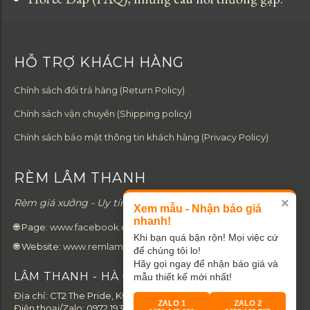
HỖ TRỢ KHÁCH HÀNG
Chính sách đổi trả hàng (Return Policy)
Chính sách vận chuyển (Shipping policy)
Chính sách bảo mật thông tin khách hàng (Privacy Policy)
RÈM LÂM THANH
×
Rèm giá xưởng - Uy tín từ tâm - Chất lượng từ gốc.
Xem mẫu - Nhận báo giá
nhanh!
🌐 Page:
www.facebook.com/remlamthanh
Khi bạn quá bận rộn! Mọi việc cứ
🌐 Website:
www.remlamthanh.com
để chúng tôi lo!
Hãy gọi ngay để nhận báo giá và
LÂM THANH - HÀ ĐÔNG
mẫu thiết kế mới nhất!
Địa chỉ: CT2 The Pride, KĐT An Hưng, Hà Đông, Hà Nội 12110.
ZALO 1
ZALO 2
Điện thoại/Zalo:
0972.193.757