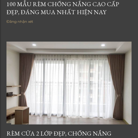
100 MẪU RÈM CHỐNG NẮNG CAO CẤP
ĐẸP, ĐÁNG MUA NHẤT HIỆN NAY
Đăng nhận xét
RÈM CỬA 2 LỚP ĐẸP, CHỐNG NẮNG